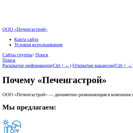
ООО «Печенгастрой»
Карта сайта
Условия использования
Cайты группы
Поиск
Поиск
Раскрытие информации
(
Ctrl
+ ←)
Открытые вакансии
(
Ctrl
+ →
Почему «Печенгастрой»
ООО «Печенгастрой» — динамично развивающаяся компания с
Мы предлагаем: